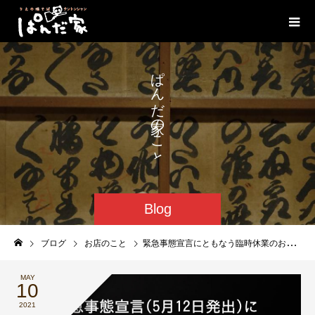
い
ぱ
ろ
ん
い
だ
の
こ
と
Blog
ブログ
お店のこと
緊急事態宣言にともなう臨時休業のお知らせ
MAY
10
2021