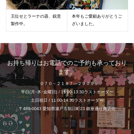
王位せとラーナの器、鋭意
本年もご愛顧ありがとうご
製作中。
ざいました。
お持ち帰りはお電話でのご予約も承っており
ます。
０７０－２１８７―２９０９
平日(月･木･金曜日) / 11:00-13:30ラストオーダー
土日祝日 / 11:00-14:30ラストオーダー
〒489-0043 愛知県瀬戸市朝日町23 銀座通り商店街