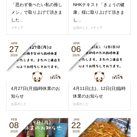
「思わず食べたい私の推し
NHKテキスト「きょうの健
メシ」で取り上げて頂きま
康」様に取り上げて頂きま
した...
し...
メディア
お店のこと
,
メディア
APR
APR
27
06
2026
2026
4月27日(月)臨時休業のお
4月11日(土)、12日(日)臨時
知らせ
休業のお知らせ
お店のこと
お店のこと
FEB
JAN
08
22
2026
2026