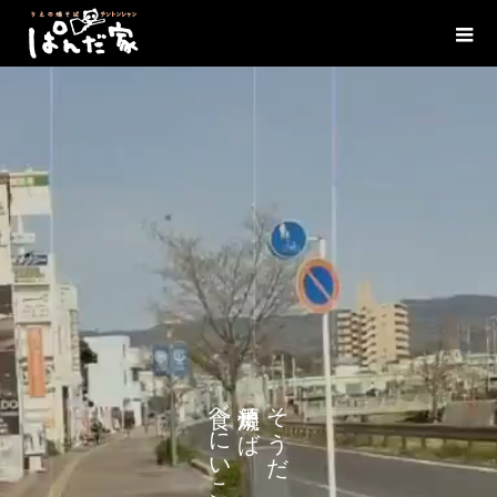
べ
そ
そ
に
ば
う
い
だ
こ