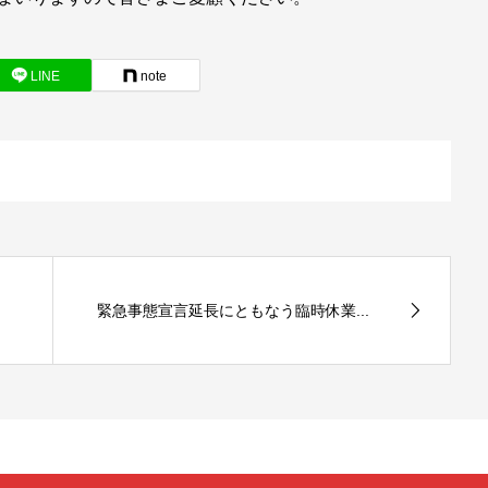
LINE
note
緊急事態宣言延長にともなう臨時休業...