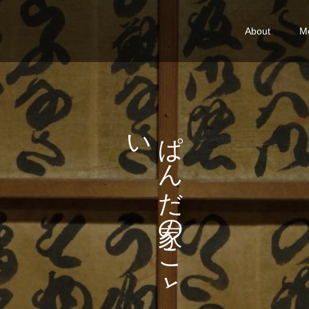
About
M
い
ぱ
ろ
ん
い
だ
ろ
の
。
こ
と