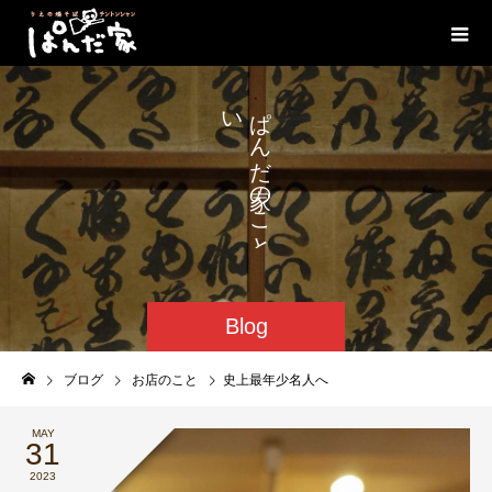
い
ぱ
ろ
ん
い
だ
ろ
の
。
こ
と
Blog
ブログ
お店のこと
史上最年少名人へ
MAY
31
2023