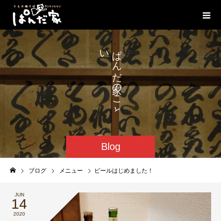
い
ぱ
ろ
ん
い
だ
ろ
の
こ
と
Blog
ブログ
メニュー
ビールはじめました！
JUN
14
2020