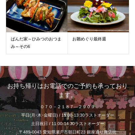
ぱんだ家～ひみつのおつま
お雛めぐり最終週
み～その6
お持ち帰りはお電話でのご予約も承っており
ます。
０７０－２１８７―２９０９
平日(月･木･金曜日) / 11:00-13:30ラストオーダー
土日祝日 / 11:00-14:30ラストオーダー
〒489-0043 愛知県瀬戸市朝日町23 銀座通り商店街