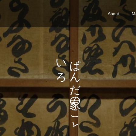
About
M
い
ぱ
ろ
ん
い
だ
ろ
の
。
こ
と