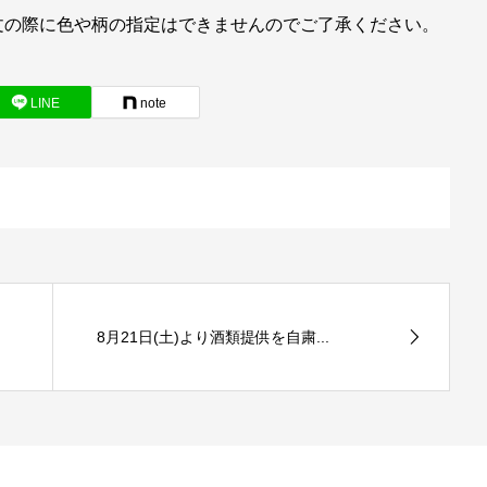
文の際に色や柄の指定はできませんのでご了承ください。
LINE
note
8月21日(土)より酒類提供を自粛...