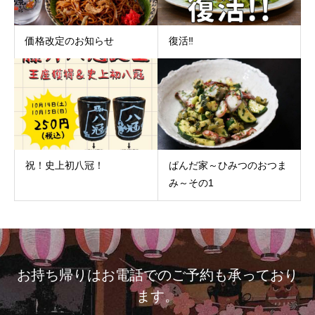
価格改定のお知らせ
復活‼
祝！史上初八冠！
ぱんだ家～ひみつのおつま
み～その1
お持ち帰りはお電話でのご予約も承っており
ます。