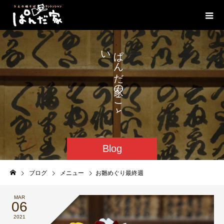
い
ぱ
ろ
ん
い
だ
ろ
の
こ
と
Blog
ブログ
メニュー
お雛めぐり最終週
MAR
06
2021