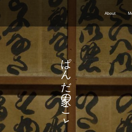
About
M
い
ぱ
ろ
ん
い
だ
ろ
の
。
こ
と