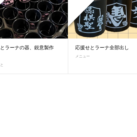
とラーナの器、鋭意製作
応援せとラーナ全部出し
メニュー
と